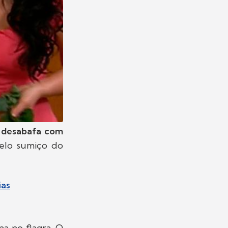
o desabafa com
elo sumiço do
ias
a no flagra. O