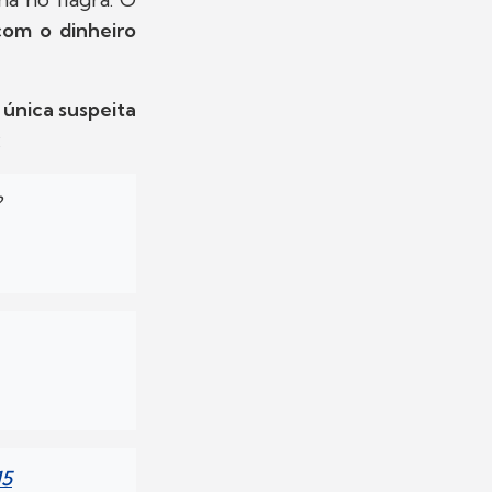
com o dinheiro
 única suspeita
:
?
15