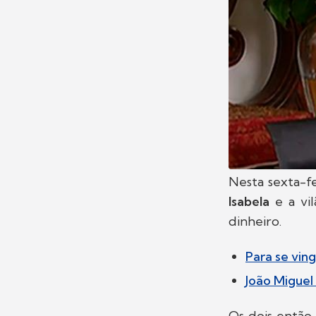
Nesta sexta-f
Isabela
e a vi
dinheiro.
Para se vin
João Migue
Os dois então