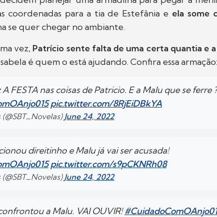
 as coordenadas para a tia de Estefânia e
ela some 
na se quer chegar no ambiante.
 uma vez,
Patrício sente falta de uma certa quantia e a
 Isabela é quem o está ajudando. Confira essa armação
z A FESTA nas coisas de Patricio. E a Malu que se ferre 
omOAnjo015
pic.twitter.com/8RjEiDBkYA
s (@SBT_Novelas)
June 24, 2022
ionou direitinho e Malu já vai ser acusada!
omOAnjo015
pic.twitter.com/s9pCKNRh08
s (@SBT_Novelas)
June 24, 2022
o confrontou a Malu. VAI OUVIR!
#CuidadoComOAnjo0