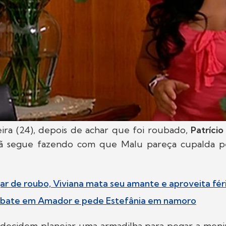
eira (24), depois de achar que foi roubado,
Patríci
lã segue fazendo com que Malu pareça cupalda p
gar de roubo, Viviana mata seu amante e aproveita fér
l bate em Amador e pede Estefânia em namoro
 decidem planejar uma armadilha para pegar a menin