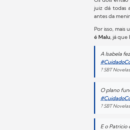
juiz dá todas
antes da meni
Por isso, mais
é Malu
, já que
A Isabela fe
#CuidadoC
? SBT Novela
O plano func
#CuidadoC
? SBT Novela
E o Patrici