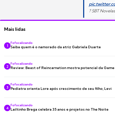
pic.twitte
? SBT Novela
Mais lidas
Fofocalizando
1
Saiba quem é o namorado da atriz Gabriela Duarte
Fofocalizando
2
Review: Beast of Reincarnation mostra potencial da Game
Fofocalizando
3
Pediatra orienta Lore após crescimento de seu filho, Levi
Fofocalizando
4
Lailtinho Brega celebra 35 anos e projetos no The Noite