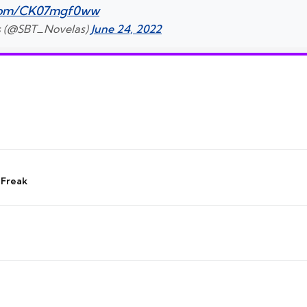
r.com/CK07mgf0ww
s (@SBT_Novelas)
June 24, 2022
 Freak