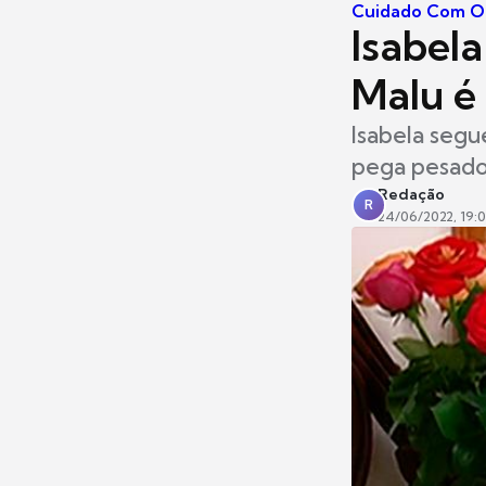
Cuidado Com O
Isabela
Malu é 
Isabela segu
pega pesado;
Redação
R
24/06/2022, 19: