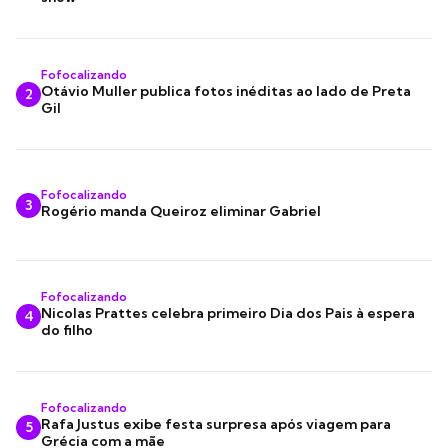
Fofocalizando
Otávio Muller publica fotos inéditas ao lado de Preta
2
Gil
Fofocalizando
3
Rogério manda Queiroz eliminar Gabriel
Fofocalizando
Nicolas Prattes celebra primeiro Dia dos Pais à espera
4
do filho
Fofocalizando
Rafa Justus exibe festa surpresa após viagem para
5
Grécia com a mãe