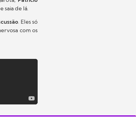
 saia de lá.
scussão
. Eles só
 nervosa com os