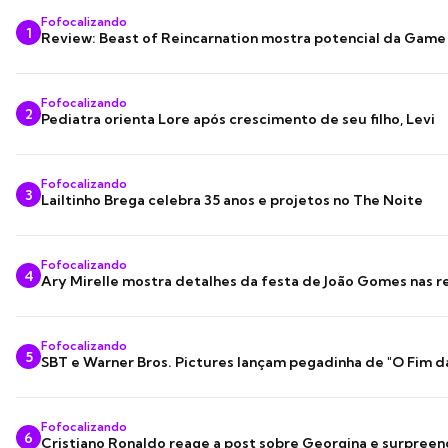
Fofocalizando
1
Review: Beast of Reincarnation mostra potencial da Game
Fofocalizando
2
Pediatra orienta Lore após crescimento de seu filho, Levi
Fofocalizando
3
Lailtinho Brega celebra 35 anos e projetos no The Noite
Fofocalizando
4
Ary Mirelle mostra detalhes da festa de João Gomes nas r
Fofocalizando
5
SBT e Warner Bros. Pictures lançam pegadinha de "O Fim d
Fofocalizando
6
Cristiano Ronaldo reage a post sobre Georgina e surpree