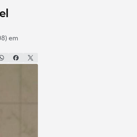
el
08) em