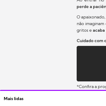
perde a paciên
O apaixonado, 
não imaginam q
gritos e
acaba
Cuidado com o
*Confira a pr
Mais lidas