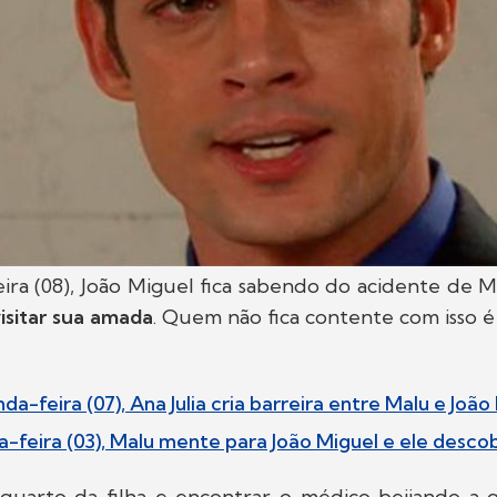
eira (08), João Miguel fica sabendo do acidente de 
visitar sua amada
. Quem não fica contente com isso é
a-feira (07), Ana Julia cria barreira entre Malu e João
a-feira (03), Malu mente para João Miguel e ele desco
quarto da filha e encontrar o médico beijando a 