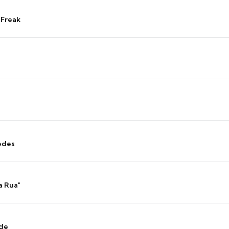
 Freak
edes
a Rua"
nde