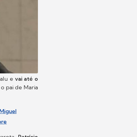
Malu e
vai até o
 o pai de Maria
 Miguel
bre
garota,
Patrício