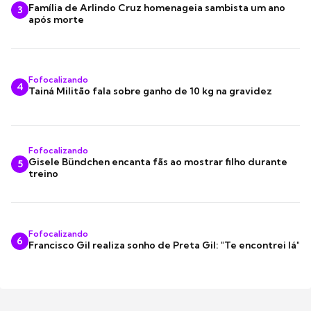
Família de Arlindo Cruz homenageia sambista um ano
3
após morte
Fofocalizando
4
Tainá Militão fala sobre ganho de 10 kg na gravidez
Fofocalizando
Gisele Bündchen encanta fãs ao mostrar filho durante
5
treino
Fofocalizando
6
Francisco Gil realiza sonho de Preta Gil: "Te encontrei lá"