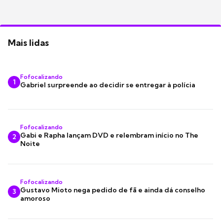
Mais lidas
Fofocalizando
1
Gabriel surpreende ao decidir se entregar à polícia
Fofocalizando
Gabi e Rapha lançam DVD e relembram início no The
2
Noite
Fofocalizando
Gustavo Mioto nega pedido de fã e ainda dá conselho
3
amoroso