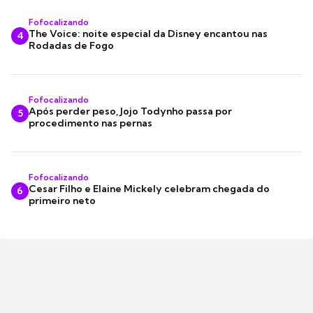
Fofocalizando
The Voice: noite especial da Disney encantou nas
4
Rodadas de Fogo
Fofocalizando
Após perder peso, Jojo Todynho passa por
5
procedimento nas pernas
Fofocalizando
Cesar Filho e Elaine Mickely celebram chegada do
6
primeiro neto