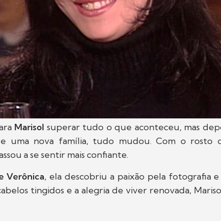
para
Marisol
superar tudo o que aconteceu, mas dep
de uma nova família, tudo mudou. Com o rosto c
assou a se sentir mais confiante.
e Verônica
, ela descobriu a paixão pela fotografia e
cabelos tingidos e a alegria de viver renovada, Mari