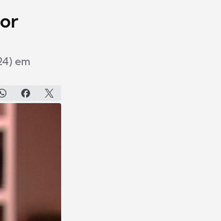
por
(24) em