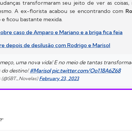
udanças transformaram seu jeito de ver as coisas,
esmo. A ex-florista acabou se encontrando com
Ro
e ficou bastante mexida.
bre caso de Amparo e Mariano e a briga fica feia
e depois de desilusão com Rodrigo e Marisol
eço, uma nova vida! E no meio de tantas transforma
 do destino!
#Marisol
pic.twitter.com/Oo118A6Z68
s (@SBT_Novelas)
February 23, 2023
?"