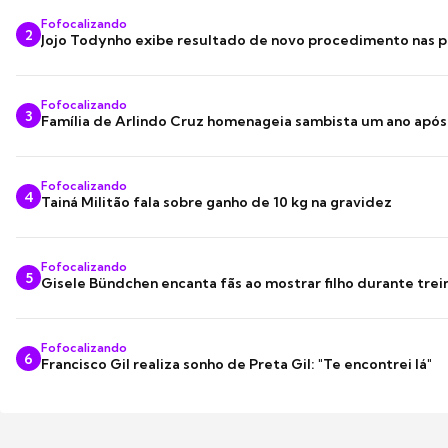
Fofocalizando
2
Jojo Todynho exibe resultado de novo procedimento nas p
Fofocalizando
3
Família de Arlindo Cruz homenageia sambista um ano apó
Fofocalizando
4
Tainá Militão fala sobre ganho de 10 kg na gravidez
Fofocalizando
5
Gisele Bündchen encanta fãs ao mostrar filho durante trei
Fofocalizando
6
Francisco Gil realiza sonho de Preta Gil: "Te encontrei lá"