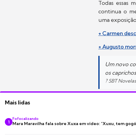
Todas essas m
continua o m
uma exposição 
+ Carmen desco
+ Augusto morr
Um novo com
os caprichos
? SBT Novela
Mais lidas
Fofocalizando
1
Mara Maravilha fala sobre Xuxa em vídeo: "Xuxu, tem gogó