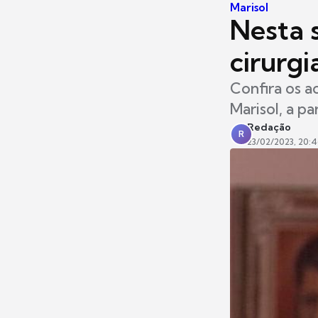
Marisol
Nesta s
cirurg
Confira os a
Marisol, a pa
Redação
R
23/02/2023, 20: