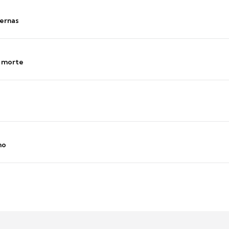
ernas
s morte
no