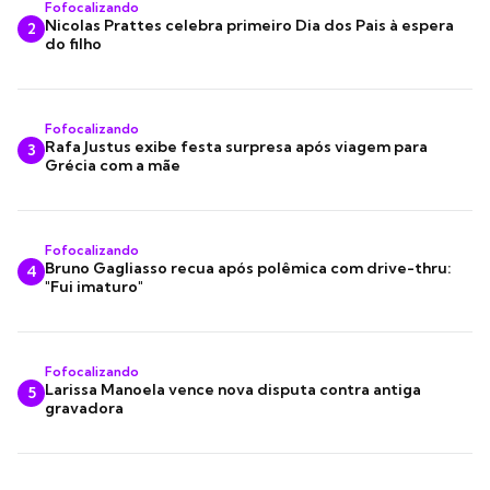
Fofocalizando
Nicolas Prattes celebra primeiro Dia dos Pais à espera
2
do filho
Fofocalizando
Rafa Justus exibe festa surpresa após viagem para
3
Grécia com a mãe
Fofocalizando
Bruno Gagliasso recua após polêmica com drive-thru:
4
"Fui imaturo"
Fofocalizando
Larissa Manoela vence nova disputa contra antiga
5
gravadora