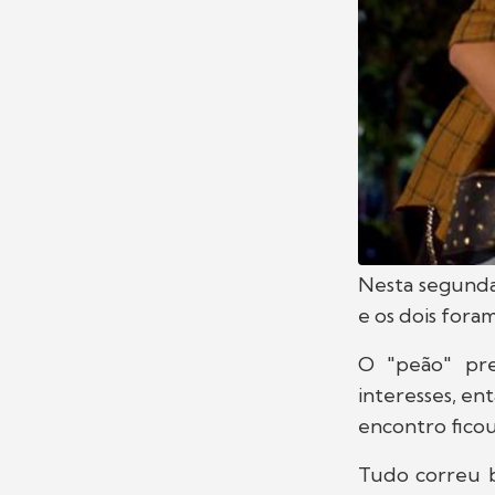
Nesta segunda
e os dois fora
O "peão" pre
interesses, en
encontro fico
Tudo correu b