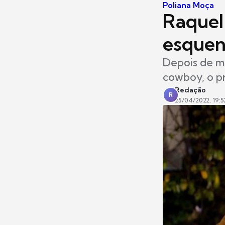
Poliana Moça
Raquel
esquen
Depois de mu
cowboy, o pr
Redação
R
25/04/2022, 19:5