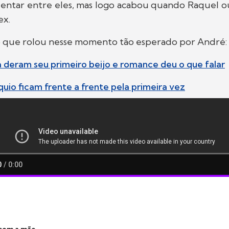
entar entre eles, mas logo acabou quando Raquel 
ex.
o que rolou nesse momento tão esperado por André:
na deram seu primeiro beijo e romance deu o que falar
quio ficam frente a frente pela primeira vez