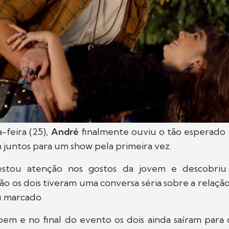
-feira (25),
André
finalmente ouviu o tão esperado
m juntos para um show pela primeira vez.
stou atenção nos gostos da jovem e descobri
tão os dois tiveram uma conversa séria sobre a relação
u marcado.
em e no final do evento os dois ainda saíram para 