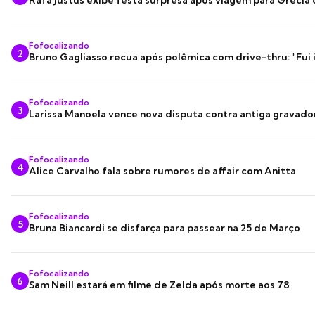
Rafa Justus exibe festa surpresa após viagem para Grécia
Fofocalizando
2
Bruno Gagliasso recua após polêmica com drive-thru: "Fui
Fofocalizando
3
Larissa Manoela vence nova disputa contra antiga gravado
Fofocalizando
4
Alice Carvalho fala sobre rumores de affair com Anitta
Fofocalizando
5
Bruna Biancardi se disfarça para passear na 25 de Março
Fofocalizando
6
Sam Neill estará em filme de Zelda após morte aos 78