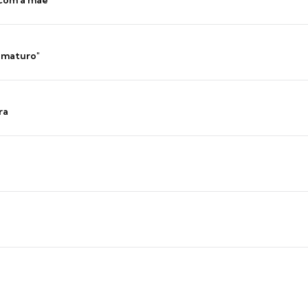
 com a mãe
 imaturo"
ra