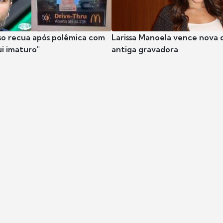
so recua após polêmica com
Larissa Manoela vence nova 
ui imaturo"
antiga gravadora