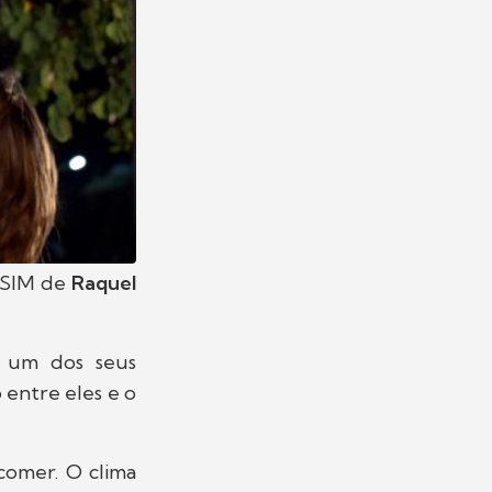
 SIM de
Raquel
u um dos seus
 entre eles e o
comer. O clima