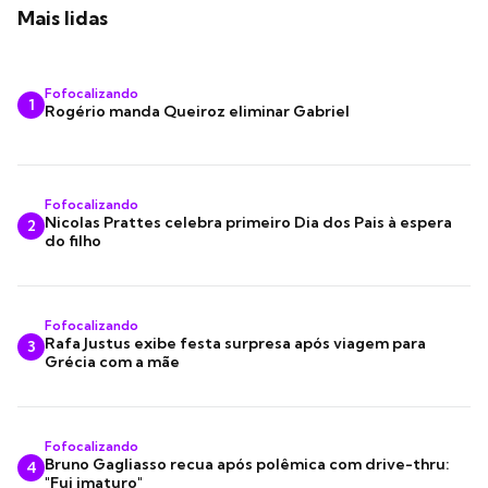
Mais lidas
Fofocalizando
1
Rogério manda Queiroz eliminar Gabriel
Fofocalizando
Nicolas Prattes celebra primeiro Dia dos Pais à espera
2
do filho
Fofocalizando
Rafa Justus exibe festa surpresa após viagem para
3
Grécia com a mãe
Fofocalizando
Bruno Gagliasso recua após polêmica com drive-thru:
4
"Fui imaturo"