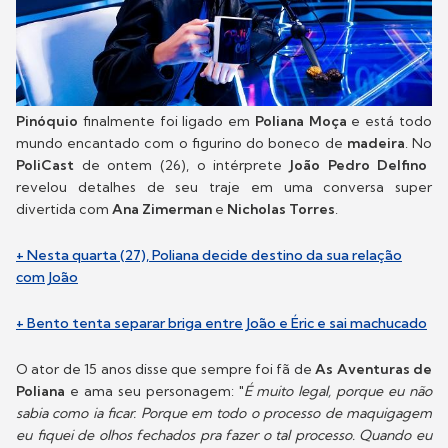
Pinóquio
finalmente foi ligado em
Poliana Moça
e está todo
mundo encantado com o figurino do boneco de
madeira
. No
PoliCast
de ontem (26), o intérprete
João Pedro Delfino
revelou detalhes de seu traje em uma conversa super
divertida com
Ana Zimerman
e
Nicholas Torres
.
+ Nesta quarta (27), Poliana decide destino da sua relação
com João
+ Bento tenta separar briga entre João e Éric e sai machucado
O ator de 15 anos disse que sempre foi fã de
As Aventuras de
Poliana
e ama seu personagem: "
É muito legal, porque eu não
sabia como ia ficar. Porque em todo o processo de maquigagem
eu fiquei de olhos fechados pra fazer o tal processo. Quando eu