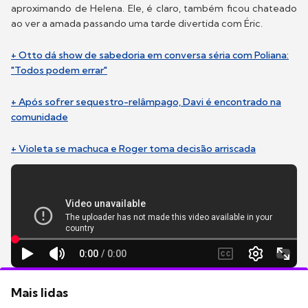
aproximando de Helena. Ele, é claro, também ficou chateado
ao ver a amada passando uma tarde divertida com Éric.
+ Otto dá show de sabedoria em conversa séria com Poliana:
"Todos podem errar"
+ Após sofrer sequestro-relâmpago, Davi é encontrado na
comunidade
+ Violeta se machuca e Roger toma decisão arriscada
Mais lidas