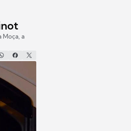
inot
a Moça, a