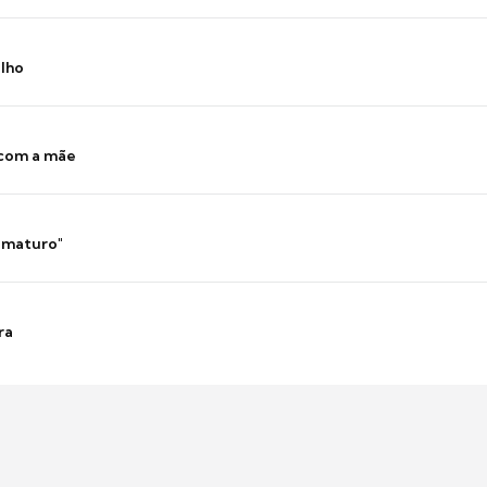
ilho
 com a mãe
 imaturo"
ra