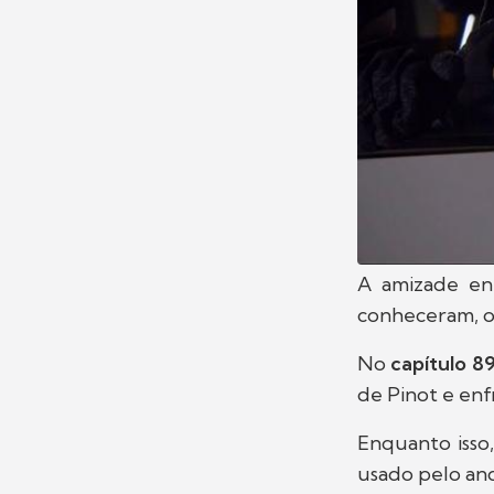
A amizade en
conheceram, 
No
capítulo 8
de Pinot e enf
Enquanto isso,
usado pelo an