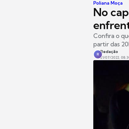
Poliana Moça
No cap
enfren
Confira o qu
partir das 2
Redação
R
21/07/2022, 08:3