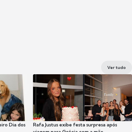
Ver tudo
eiro Dia dos
Rafa Justus exibe festa surpresa após
viagem para Grécia com a mãe