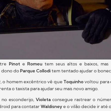
tre
Pinot
e
Romeu
tem seus altos e baixos, mas
o dono do
Parque Collodi
tem tentado ajudar o bonec
9
, o homem excêntrico vê que
Toquinho
voltou para 
renta o taxista para ajudar seu mais novo amigo.
 no esconderijo,
Violeta
consegue rastrear o númer
droid para contatar
Waldisney
e o vilão decide ir até o