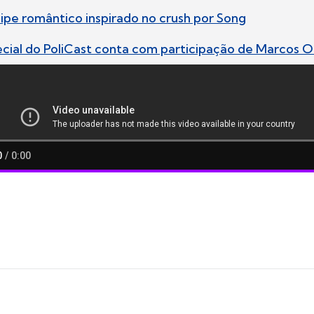
clipe romântico inspirado no crush por Song
ecial do PoliCast conta com participação de Marcos Ol