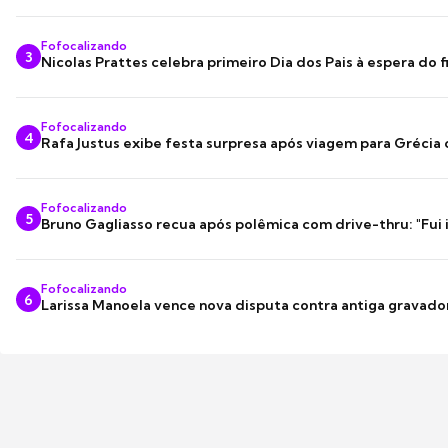
Fofocalizando
3
Nicolas Prattes celebra primeiro Dia dos Pais à espera do f
Fofocalizando
4
Rafa Justus exibe festa surpresa após viagem para Grécia
Fofocalizando
5
Bruno Gagliasso recua após polêmica com drive-thru: "Fui
Fofocalizando
6
Larissa Manoela vence nova disputa contra antiga gravado