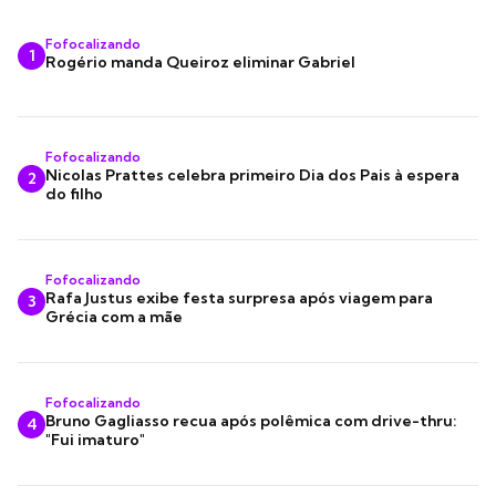
Fofocalizando
1
Rogério manda Queiroz eliminar Gabriel
Fofocalizando
Nicolas Prattes celebra primeiro Dia dos Pais à espera
2
do filho
Fofocalizando
Rafa Justus exibe festa surpresa após viagem para
3
Grécia com a mãe
Fofocalizando
Bruno Gagliasso recua após polêmica com drive-thru:
4
"Fui imaturo"