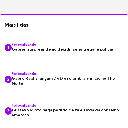
Mais lidas
Fofocalizando
1
Gabriel surpreende ao decidir se entregar à polícia
Fofocalizando
Gabi e Rapha lançam DVD e relembram início no The
2
Noite
Fofocalizando
Gustavo Mioto nega pedido de fã e ainda dá conselho
3
amoroso