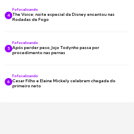
Fofocalizando
The Voice: noite especial da Disney encantou nas
4
Rodadas de Fogo
Fofocalizando
Após perder peso, Jojo Todynho passa por
5
procedimento nas pernas
Fofocalizando
Cesar Filho e Elaine Mickely celebram chegada do
6
primeiro neto