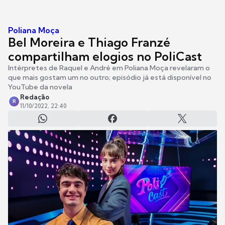
Poliana Moça
Bel Moreira e Thiago Franzé
compartilham elogios no PoliCast
Intérpretes de Raquel e André em Poliana Moça revelaram o
que mais gostam um no outro; episódio já está disponível no
YouTube da novela
Redação
R
11/10/2022, 22:40