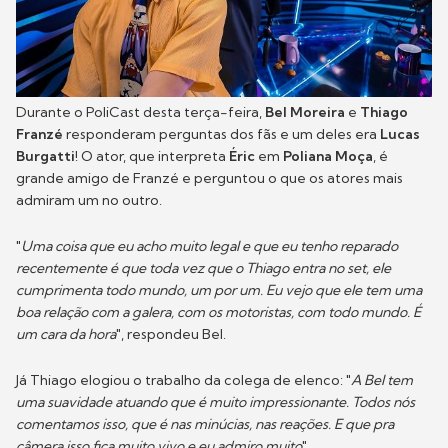
Durante o PoliCast desta terça-feira,
Bel Moreira
e
Thiago
Franzé
responderam perguntas dos fãs e um deles era
Lucas
Burgatti
! O ator, que interpreta
Éric
em
Poliana Moça
, é
grande amigo de Franzé e perguntou o que os atores mais
admiram um no outro.
"
Uma coisa que eu acho muito legal e que eu tenho reparado
recentemente é que toda vez que o Thiago entra no set, ele
cumprimenta todo mundo, um por um. Eu vejo que ele tem uma
boa relação com a galera, com os motoristas, com todo mundo. É
um cara da hora
", respondeu Bel.
Já Thiago elogiou o trabalho da colega de elenco: "
A Bel tem
uma suavidade atuando que é muito impressionante. Todos nós
comentamos isso, que é nas minúcias, nas reações. E que pra
câmera isso fica muito vivo e eu admiro muito
".