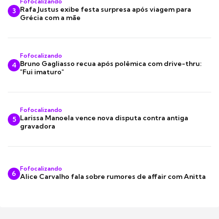
Fofocalizando
Rafa Justus exibe festa surpresa após viagem para
3
Grécia com a mãe
Fofocalizando
Bruno Gagliasso recua após polêmica com drive-thru:
4
"Fui imaturo"
Fofocalizando
Larissa Manoela vence nova disputa contra antiga
5
gravadora
Fofocalizando
6
Alice Carvalho fala sobre rumores de affair com Anitta