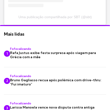
Uma publicação compartilhada por SBT (@sbt)
Mais lidas
Fofocalizando
Rafa Justus exibe festa surpresa após viagem para
1
Grécia com a mãe
Fofocalizando
Bruno Gagliasso recua após polêmica com drive-thru:
2
"Fui imaturo"
Fofocalizando
Larissa Manoela vence nova disputa contra antiga
3