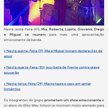
Nesta sexta-feira (01),
Mia, Roberta, Lupita, Giovanni, Diego
e Miguel se reunem
para mais uma apresentação
emocionante da banda.
+ Nesta quinta-feira (31), Mia e Miguel trocam declarações de
amor
+ Nesta quarta-feira (30), Josy bate de frente contra grave
acusação
+ Nesta terça-feira (29), Mia instaura o caos em jantar
romântico
Os integrantes do grupo
prometem um show emocionante
e
os aluno do Elite Way School se mostram muito animado para