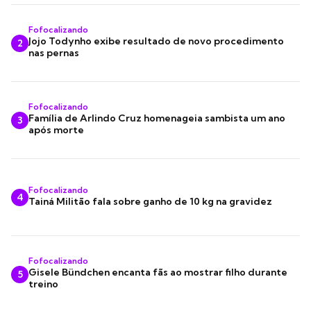
Fofocalizando
Jojo Todynho exibe resultado de novo procedimento
2
nas pernas
Fofocalizando
Família de Arlindo Cruz homenageia sambista um ano
3
após morte
Fofocalizando
4
Tainá Militão fala sobre ganho de 10 kg na gravidez
Fofocalizando
Gisele Bündchen encanta fãs ao mostrar filho durante
5
treino