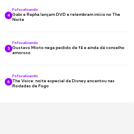
Fofocalizando
Gabi e Rapha lançam DVD e relembram início no The
4
Noite
Fofocalizando
Gustavo Mioto nega pedido de fã e ainda dá conselho
5
amoroso
Fofocalizando
The Voice: noite especial da Disney encantou nas
6
Rodadas de Fogo