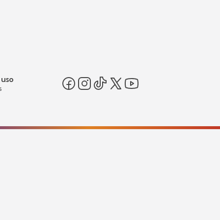
 uso
s