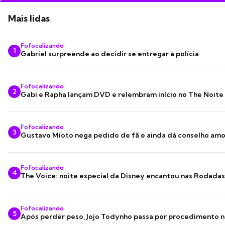
Mais lidas
Fofocalizando
1
Gabriel surpreende ao decidir se entregar à polícia
Fofocalizando
2
Gabi e Rapha lançam DVD e relembram início no The Noite
Fofocalizando
3
Gustavo Mioto nega pedido de fã e ainda dá conselho am
Fofocalizando
4
The Voice: noite especial da Disney encantou nas Rodada
Fofocalizando
5
Após perder peso, Jojo Todynho passa por procedimento n