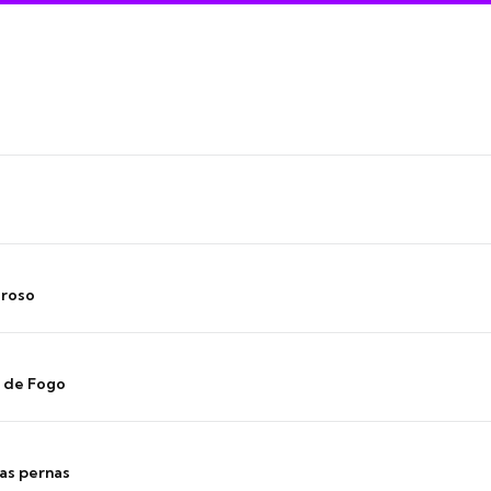
oroso
s de Fogo
as pernas