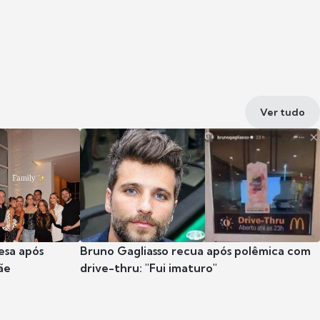
Ver tudo
esa após
Bruno Gagliasso recua após polêmica com
ãe
drive-thru: "Fui imaturo"