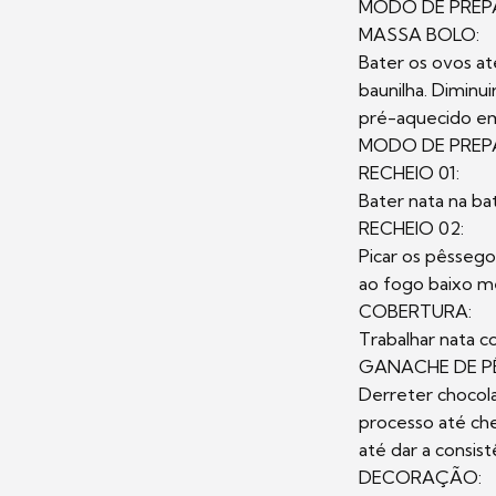
MODO DE PRE
MASSA BOLO:
Bater os ovos at
baunilha. Diminu
pré-aquecido e
MODO DE PRE
RECHEIO 01:
Bater nata na ba
RECHEIO 02:
Picar os pêssego
ao fogo baixo m
COBERTURA:
Trabalhar nata c
GANACHE DE P
Derreter chocol
processo até ch
até dar a consis
DECORAÇÃO: