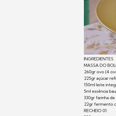
INGREDIENTES
MASSA DO BOL
260gr ovo (4 ov
225gr açúcar re
150ml leite integ
5ml essência bau
330gr farinha de
22gr fermento 
RECHEIO 01: