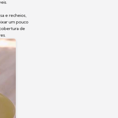
veis.
sa e recheios,
eixar um pouco
 cobertura de
res.