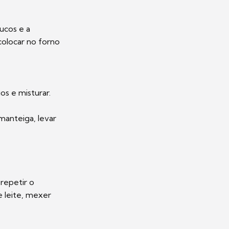
ucos e a
colocar no forno
os e misturar.
manteiga, levar
repetir o
 leite, mexer