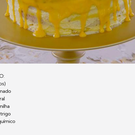
O:
os)
finado
ral
nilha
 trigo
químico