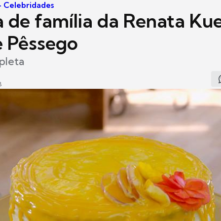
 - Celebridades
a de família da Renata Kue
e Pêssego
pleta
8