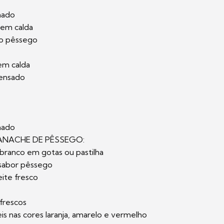
inado
 em calda
do pêssego
em calda
densado
inado
NACHE DE PÊSSEGO:
 branco em gotas ou pastilha
 sabor pêssego
ite fresco
frescos
is nas cores laranja, amarelo e vermelho