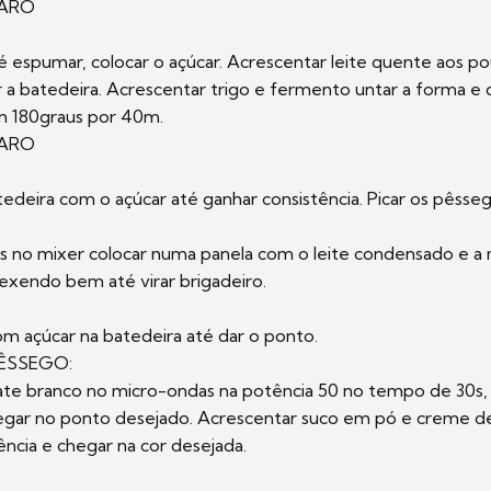
PARO
é espumar, colocar o açúcar. Acrescentar leite quente aos po
ir a batedeira. Acrescentar trigo e fermento untar a forma e 
m 180graus por 40m.
PARO
tedeira com o açúcar até ganhar consistência. Picar os pêsseg
s no mixer colocar numa panela com o leite condensado e a 
exendo bem até virar brigadeiro.
om açúcar na batedeira até dar o ponto.
ÊSSEGO:
ate branco no micro-ondas na potência 50 no tempo de 30s, 
egar no ponto desejado. Acrescentar suco em pó e creme de
tência e chegar na cor desejada.