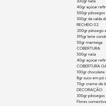
300gr nata
40gr açúcar ref
500gr pêssegos
300gr da calda 
RECHEIO 02:
200gr pêssego 
395gr leite con
50gr manteiga
COBERTURA:
500gr nata
40gr açúcar ref
COBERTURA GA
100gr chocolate
8gr suco em pó
70gr creme de le
DECORAÇÃO:
300gr pêssegos 
Flores comestíve