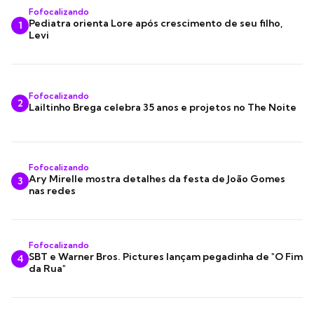
Fofocalizando
Pediatra orienta Lore após crescimento de seu filho,
1
Levi
Fofocalizando
2
Lailtinho Brega celebra 35 anos e projetos no The Noite
Fofocalizando
Ary Mirelle mostra detalhes da festa de João Gomes
3
nas redes
Fofocalizando
SBT e Warner Bros. Pictures lançam pegadinha de "O Fim
4
da Rua"