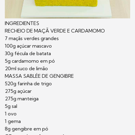
INGREDIENTES
RECHEIO DE MAÇÃ VERDE E CARDAMOMO
7 maçãs verdes grandes
100g açúcar mascavo
30g fécula de batata
5g cardamomo em pó
20ml suco de limão
MASSA SABLÉE DE GENGIBRE
520g farinha de trigo
275g açúcar
275g manteiga
5g sal
1 ovo
1 gema
8g gengibre em pó