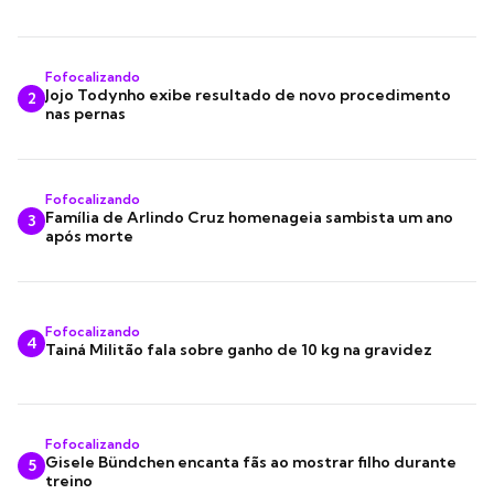
Fofocalizando
Jojo Todynho exibe resultado de novo procedimento
2
nas pernas
Fofocalizando
Família de Arlindo Cruz homenageia sambista um ano
3
após morte
Fofocalizando
4
Tainá Militão fala sobre ganho de 10 kg na gravidez
Fofocalizando
Gisele Bündchen encanta fãs ao mostrar filho durante
5
treino