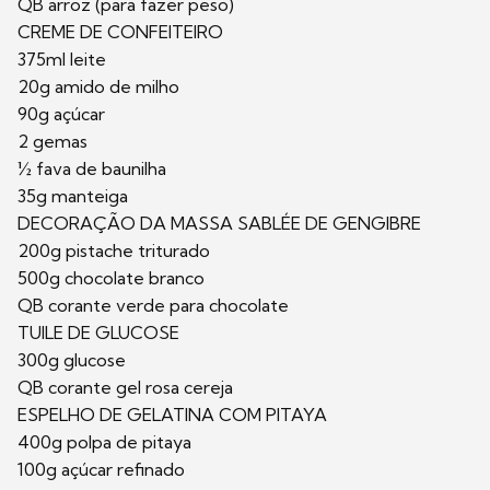
QB arroz (para fazer peso)
CREME DE CONFEITEIRO
375ml leite
20g amido de milho
90g açúcar
2 gemas
½ fava de baunilha
35g manteiga
DECORAÇÃO DA MASSA SABLÉE DE GENGIBRE
200g pistache triturado
500g chocolate branco
QB corante verde para chocolate
TUILE DE GLUCOSE
300g glucose
QB corante gel rosa cereja
ESPELHO DE GELATINA COM PITAYA
400g polpa de pitaya
100g açúcar refinado