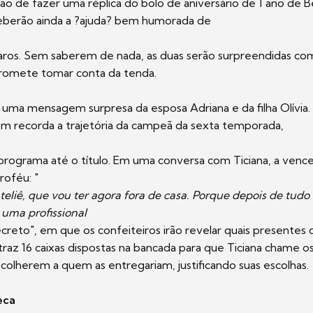
são de fazer uma réplica do bolo de aniversário de 1 ano de B
ceberão ainda a ?ajuda? bem humorada de
aros. Sem saberem de nada, as duas serão surpreendidas com
romete tomar conta da tenda.
ma mensagem surpresa da esposa Adriana e da filha Olívia.
m recorda a trajetória da campeã da sexta temporada,
programa até o título. Em uma conversa com Ticiana, a venc
roféu: "
teliê, que vou ter agora fora de casa. Porque depois de tudo 
 uma profissional
ecreto", em que os confeiteiros irão revelar quais presentes 
traz 16 caixas dispostas na bancada para que Ticiana chame os
colherem a quem as entregariam, justificando suas escolhas.
eca