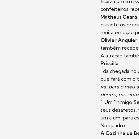
ficará com a mis
confeiteiros re
Matheus Ceará
durante os prep
muita emoção p
Olivier Anquier
também recebe u
A atração també
Priscilla
, da chegada no 
que fará com o t
vai para o meu a
dentro, me sinto
". Um "Inimigo S
seus desafetos, 
um a um, para es
No quadro
A Cozinha da B