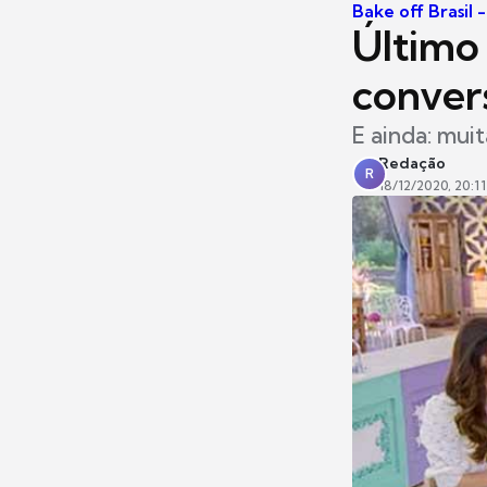
Bake off Brasil 
Último 
conver
E ainda: muit
Redação
R
18/12/2020, 20:11