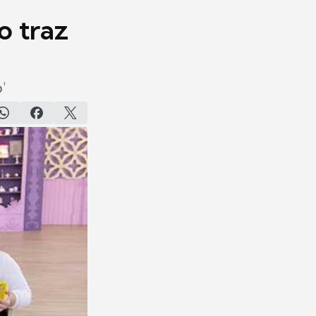
o traz
'