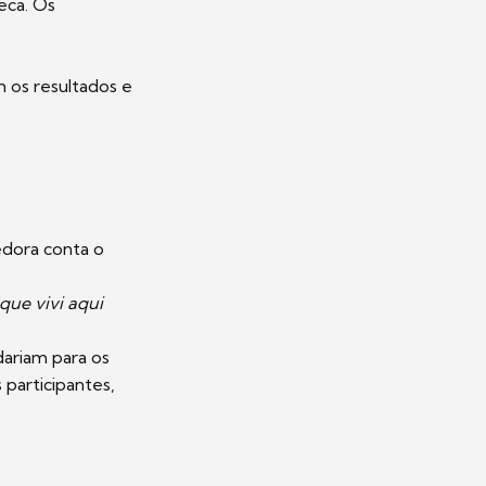
eca. Os
 os resultados e
edora conta o
que vivi aqui
dariam para os
 participantes,