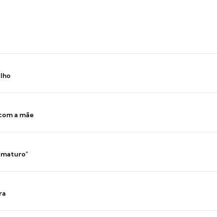
ilho
 com a mãe
 imaturo"
ra