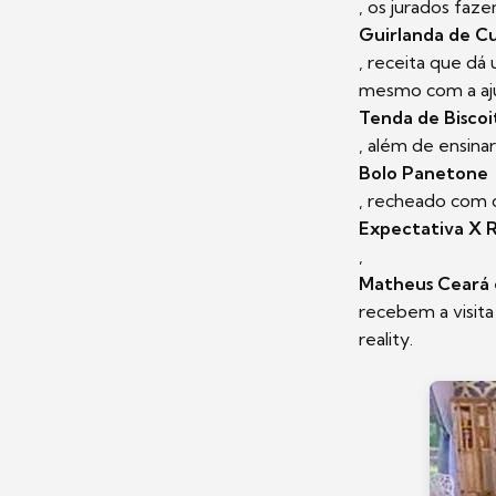
, os jurados fa
Guirlanda de C
, receita que dá
mesmo com a ajud
Tenda de Biscoi
, além de ensinar
Bolo Panetone
, recheado com d
Expectativa X 
,
Matheus Ceará e
recebem a visita
reality.