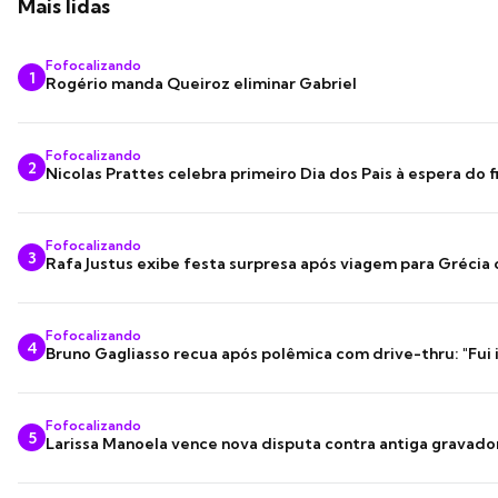
Mais lidas
Fofocalizando
1
Rogério manda Queiroz eliminar Gabriel
Fofocalizando
2
Nicolas Prattes celebra primeiro Dia dos Pais à espera do f
Fofocalizando
3
Rafa Justus exibe festa surpresa após viagem para Grécia
Fofocalizando
4
Bruno Gagliasso recua após polêmica com drive-thru: "Fui
Fofocalizando
5
Larissa Manoela vence nova disputa contra antiga gravado