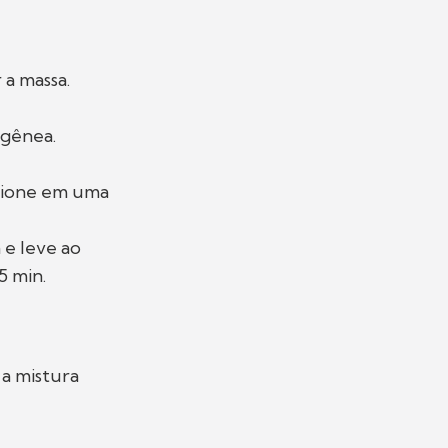
 a massa.
ogênea.
icione em uma
 e leve ao
5 min.
a mistura