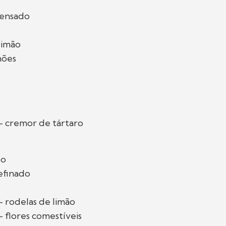
densado
limão
mões
- cremor de tártaro
do
efinado
 rodelas de limão
 flores comestíveis