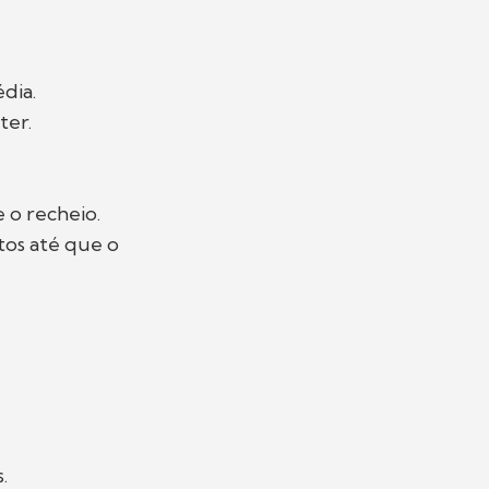
dia.
ter.
 o recheio.
tos até que o
.