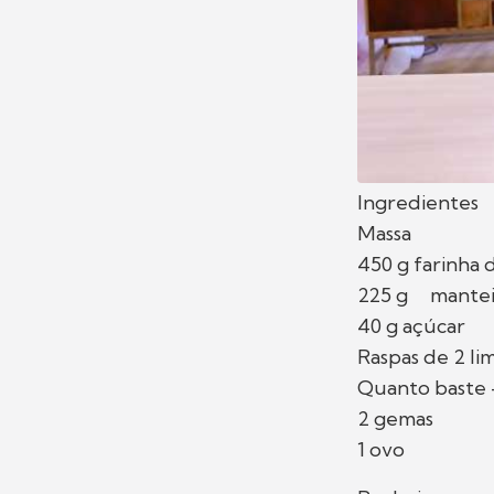
Ingredientes
Massa
450 g farinha 
225 g mante
40 g açúcar
Raspas de 2 li
Quanto baste -
2 gemas
1 ovo