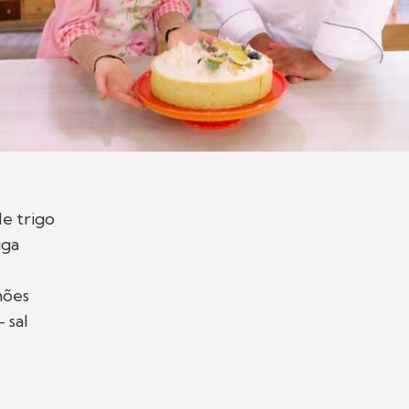
de trigo
iga
mões
 sal