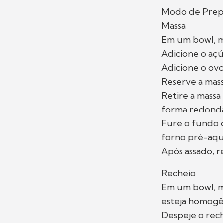
Modo de Prep
Massa
Em um bowl, mi
Adicione o açúc
Adicione o ov
Reserve a mass
Retire a massa
forma redonda
Fure o fundo d
forno pré-aqu
Após assado, r
Recheio
Em um bowl, m
esteja homogê
Despeje o rech