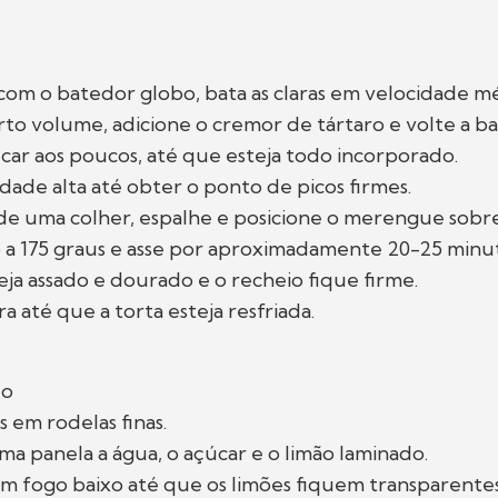
com o batedor globo, bata as claras em velocidade mé
to volume, adicione o cremor de tártaro e volte a ba
car aos poucos, até que esteja todo incorporado.
dade alta até obter o ponto de picos firmes.
de uma colher, espalhe e posicione o merengue sobre
 a 175 graus e asse por aproximadamente 20-25 minu
a assado e dourado e o recheio fique firme.
a até que a torta esteja resfriada.
do
s em rodelas finas.
 panela a água, o açúcar e o limão laminado.
m fogo baixo até que os limões fiquem transparentes