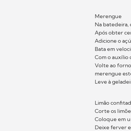
Merengue
Na batedeira, 
Após obter cer
Adicione o açú
Bata em veloci
Com o auxílio 
Volte ao forno
merengue estej
Leve à geladeir
Limão confita
Corte os limõe
Coloque em uma
Deixe ferver e