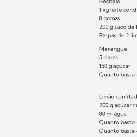
Recheio
1 kg leite con
8 gemas
200 g suco de 
Raspas de 2 li
Merengue
5 claras
150 g açúcar
Quanto baste 
Limão confita
200 g açúcar r
80 ml água
Quanto baste -
Quanto baste -