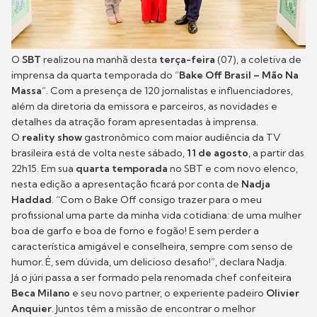
O
SBT
realizou na manhã desta
terça-feira
(07), a coletiva de
imprensa da quarta temporada do “
Bake Off Brasil – Mão Na
Massa
”. Com a presença de 120 jornalistas e influenciadores,
além da diretoria da emissora e parceiros, as novidades e
detalhes da atração foram apresentadas à imprensa.
O
reality show
gastronômico com maior audiência da TV
brasileira está de volta neste sábado,
11 de agosto
, a partir das
22h15. Em sua
quarta temporada
no SBT e com novo elenco,
nesta edição a apresentação ficará por conta de
Nadja
Haddad
. “Com o Bake Off consigo trazer para o meu
profissional uma parte da minha vida cotidiana: de uma mulher
boa de garfo e boa de forno e fogão! E sem perder a
característica amigável e conselheira, sempre com senso de
humor. É, sem dúvida, um delicioso desafio!”, declara Nadja.
Já o júri passa a ser formado pela renomada chef confeiteira
Beca Milano
e seu novo partner, o experiente padeiro
Olivier
Anquier
. Juntos têm a missão de encontrar o melhor