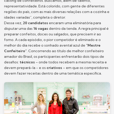
casting de confeiteiros. Buscamos, além de talento,
representatividade. Está colorido, com gente de diferentes
regiões do país, com as mais diversas relações com a cozinha e
idades variadas”, completa o diretor.
Dessa vez,
20 candidatos
encaram uma eliminatória para
disputar uma das
16 vagas
dentro da tenda. A regra principal é
preparar confeitos, doces ou salgados, que precisem ir ao
forno. A cada episódio, o pior competidor é eliminado e o
melhor do dia recebe o sonhado avental azul de
“Mestre
Confeiteiro”
. Concorrendo ao título de melhor confeiteiro
amador do Brasil, os participantes enfrentarão dois tipos de
desafios:
técnicos
– onde todos recebem a mesma receita e
devem prepará-la - e os
criativos
– em que os competidores
devem fazer receitas dentro de uma temática especifica.