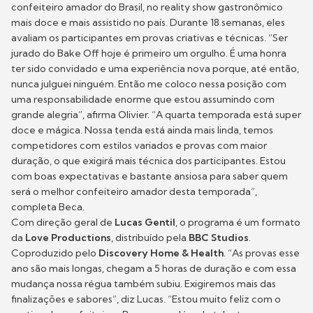
confeiteiro amador do Brasil, no reality show gastronômico
mais doce e mais assistido no país. Durante 18 semanas, eles
avaliam os participantes em provas criativas e técnicas. “Ser
jurado do Bake Off hoje é primeiro um orgulho. É uma honra
ter sido convidado e uma experiência nova porque, até então,
nunca julguei ninguém. Então me coloco nessa posição com
uma responsabilidade enorme que estou assumindo com
grande alegria”, afirma Olivier. “A quarta temporada está super
doce e mágica. Nossa tenda está ainda mais linda, temos
competidores com estilos variados e provas com maior
duração, o que exigirá mais técnica dos participantes. Estou
com boas expectativas e bastante ansiosa para saber quem
será o melhor confeiteiro amador desta temporada”,
completa Beca.
Com direção geral de
Lucas Gentil
, o programa é um formato
da
Love Productions
, distribuído pela
BBC Studios
.
Coproduzido pelo
Discovery Home & Health
. “As provas esse
ano são mais longas, chegam a 5 horas de duração e com essa
mudança nossa régua também subiu. Exigiremos mais das
finalizações e sabores”, diz Lucas. “Estou muito feliz com o