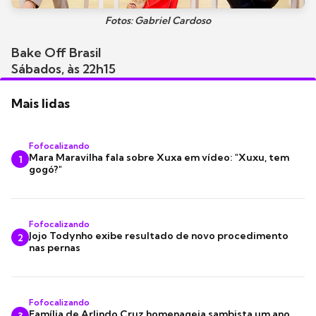
Fotos: Gabriel Cardoso
Bake Off Brasil
Sábados, às 22h15
Mais lidas
Fofocalizando
Mara Maravilha fala sobre Xuxa em vídeo: "Xuxu, tem
1
gogó?"
Fofocalizando
Jojo Todynho exibe resultado de novo procedimento
2
nas pernas
Fofocalizando
Família de Arlindo Cruz homenageia sambista um ano
3