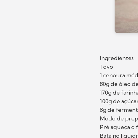
Ingredientes:
1 ovo
1 cenoura méd
80g de óleo de
170g de farinh
100g de açúca
8g de fermen
Modo de prep
Pré aqueça o f
Bata no liquidi