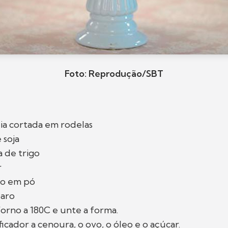
Foto: Reprodução/SBT
ia cortada em rodelas
 soja
a de trigo
r
to em pó
aro
orno a 180C e unte a forma.
ficador a cenoura, o ovo, o óleo e o açúcar.