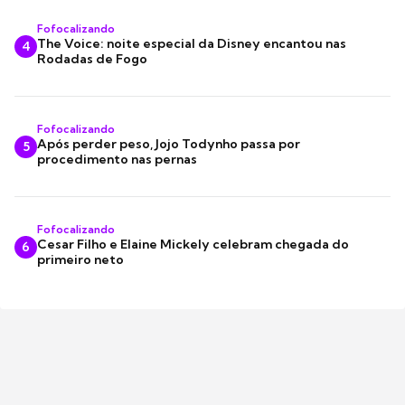
Fofocalizando
The Voice: noite especial da Disney encantou nas
4
Rodadas de Fogo
Fofocalizando
Após perder peso, Jojo Todynho passa por
5
procedimento nas pernas
Fofocalizando
Cesar Filho e Elaine Mickely celebram chegada do
6
primeiro neto