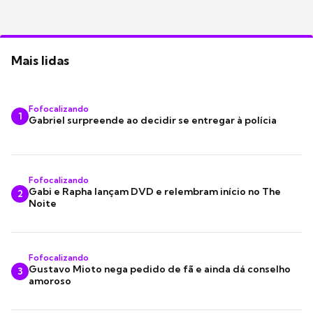
Mais lidas
Fofocalizando
1
Gabriel surpreende ao decidir se entregar à polícia
Fofocalizando
Gabi e Rapha lançam DVD e relembram início no The
2
Noite
Fofocalizando
Gustavo Mioto nega pedido de fã e ainda dá conselho
3
amoroso