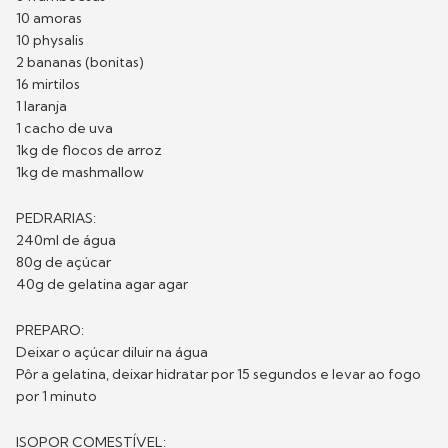
10 amoras
10 physalis
2 bananas (bonitas)
16 mirtilos
1 laranja
1 cacho de uva
1kg de flocos de arroz
1kg de mashmallow
PEDRARIAS:
240ml de água
80g de açúcar
40g de gelatina agar agar
PREPARO:
Deixar o açúcar diluir na água
Pôr a gelatina, deixar hidratar por 15 segundos e levar ao fogo
por 1 minuto
ISOPOR COMESTÍVEL: