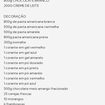
800g CHOCOLATE BRANCO
200G CREME DE LEITE
DECORAÇÃO:
800g de pasta americana branca
500g de pasta americana vermelha
500g de pasta amarela
800g pasta americana preta
300g isomalte
1 corante em gel vermelho
1 corante em gel azul
1 corante em gel amarelo
1 corante em pó dourado
1 corante em pó preto
1 corante em pó amarelo
1 corante em pó vermelho
1 corante em pó azul
500g chocolate meio amargo fracionado
25 cerejas frescas
10 morangos
6 framboesas