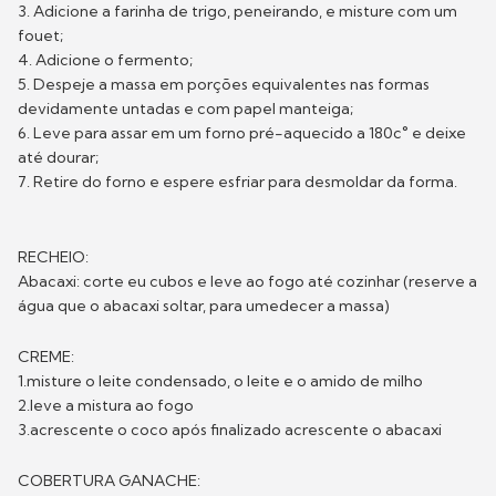
3. Adicione a farinha de trigo, peneirando, e misture com um
fouet;
4. Adicione o fermento;
5. Despeje a massa em porções equivalentes nas formas
devidamente untadas e com papel manteiga;
6. Leve para assar em um forno pré-aquecido a 180c° e deixe
até dourar;
7. Retire do forno e espere esfriar para desmoldar da forma.
RECHEIO:
Abacaxi: corte eu cubos e leve ao fogo até cozinhar (reserve a
água que o abacaxi soltar, para umedecer a massa)
CREME:
1.misture o leite condensado, o leite e o amido de milho
2.leve a mistura ao fogo
3.acrescente o coco após finalizado acrescente o abacaxi
COBERTURA GANACHE: