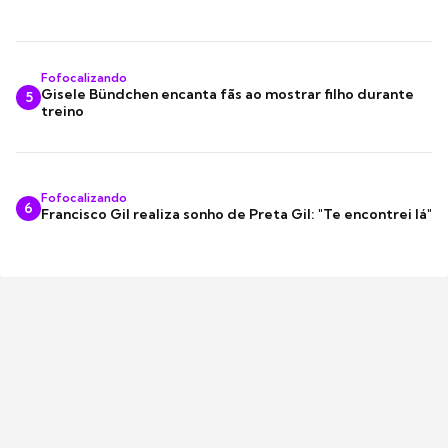
Fofocalizando
Gisele Bündchen encanta fãs ao mostrar filho durante
5
treino
Fofocalizando
6
Francisco Gil realiza sonho de Preta Gil: "Te encontrei lá"