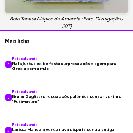
Bolo Tapete Mágico da Amanda (Foto: Divulgação /
SBT)
Mais lidas
Fofocalizando
Rafa Justus exibe festa surpresa após viagem para
1
Grécia com a mãe
Fofocalizando
Bruno Gagliasso recua após polêmica com drive-thru:
2
"Fui imaturo"
Fofocalizando
Larissa Manoela vence nova disputa contra antiga
3