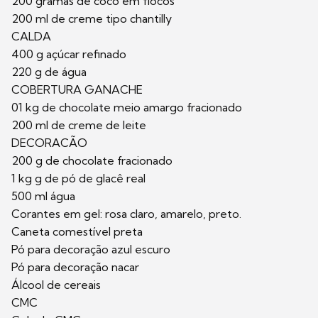
200 gramas de coco em flocos
200 ml de creme tipo chantilly
CALDA
400 g açúcar refinado
220 g de água
COBERTURA GANACHE
01 kg de chocolate meio amargo fracionado
200 ml de creme de leite
DECORACÃO
200 g de chocolate fracionado
1 kg g de pó de glacê real
500 ml água
Corantes em gel: rosa claro, amarelo, preto.
Caneta comestível preta
Pó para decoração azul escuro
Pó para decoração nacar
Álcool de cereais
CMC