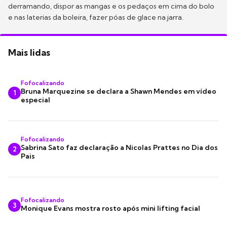
derramando, dispor as mangas e os pedaços em cima do bolo
e nas laterias da boleira, fazer póas de glace na jarra.
Mais lidas
Fofocalizando
Bruna Marquezine se declara a Shawn Mendes em vídeo
1
especial
Fofocalizando
Sabrina Sato faz declaração a Nicolas Prattes no Dia dos
2
Pais
Fofocalizando
3
Monique Evans mostra rosto após mini lifting facial