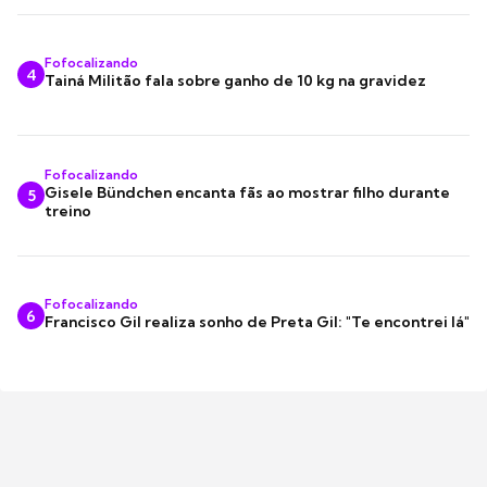
Fofocalizando
4
Tainá Militão fala sobre ganho de 10 kg na gravidez
Fofocalizando
Gisele Bündchen encanta fãs ao mostrar filho durante
5
treino
Fofocalizando
6
Francisco Gil realiza sonho de Preta Gil: "Te encontrei lá"