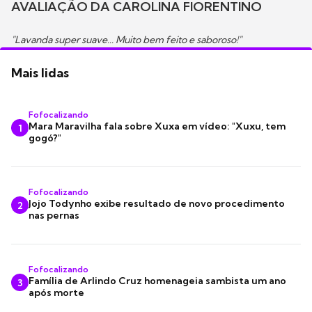
AVALIAÇÃO DA CAROLINA FIORENTINO
"Lavanda super suave... Muito bem feito e saboroso!"
Mais lidas
Fofocalizando
Mara Maravilha fala sobre Xuxa em vídeo: "Xuxu, tem
1
gogó?"
Fofocalizando
Jojo Todynho exibe resultado de novo procedimento
2
nas pernas
Fofocalizando
Família de Arlindo Cruz homenageia sambista um ano
3
após morte