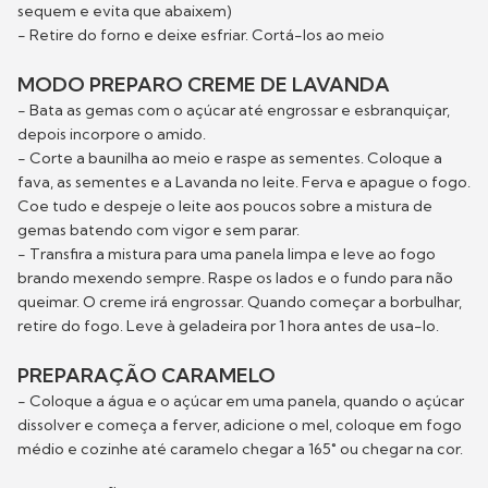
sequem e evita que abaixem)
- Retire do forno e deixe esfriar. Cortá-los ao meio
MODO PREPARO CREME DE LAVANDA
- Bata as gemas com o açúcar até engrossar e esbranquiçar,
depois incorpore o amido.
- Corte a baunilha ao meio e raspe as sementes. Coloque a
fava, as sementes e a Lavanda no leite. Ferva e apague o fogo.
Coe tudo e despeje o leite aos poucos sobre a mistura de
gemas batendo com vigor e sem parar.
- Transfira a mistura para uma panela limpa e leve ao fogo
brando mexendo sempre. Raspe os lados e o fundo para não
queimar. O creme irá engrossar. Quando começar a borbulhar,
retire do fogo. Leve à geladeira por 1 hora antes de usa-lo.
PREPARAÇÃO CARAMELO
- Coloque a água e o açúcar em uma panela, quando o açúcar
dissolver e começa a ferver, adicione o mel, coloque em fogo
médio e cozinhe até caramelo chegar a 165˚ ou chegar na cor.