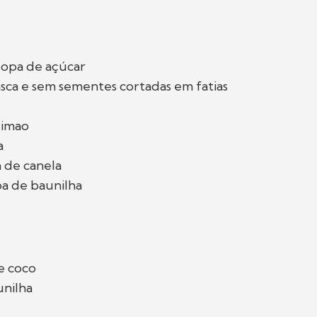
sopa de açúcar
sca e sem sementes cortadas em fatias
limao
a
á de canela
pa de baunilha
de coco
unilha