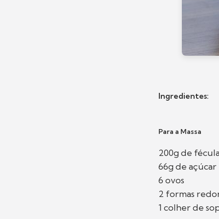
Ingredientes:
Para a Massa
200g de fécula
66g de açúcar
6 ovos
2 formas redo
1 colher de so