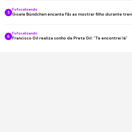
Fofocalizando
5
Gisele Bündchen encanta fãs ao mostrar filho durante trei
Fofocalizando
6
Francisco Gil realiza sonho de Preta Gil: "Te encontrei lá"