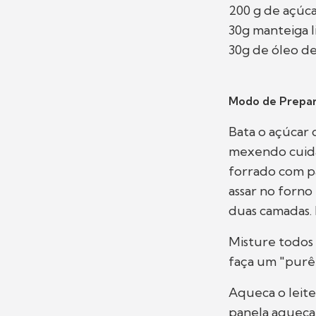
200 g de açúc
30g manteiga l
30g de óleo d
Modo de Prepar
Bata o açúcar 
mexendo cuid
forrado com p
assar no forno
duas camadas. 
Misture todos
faça um "purê
Aqueca o leite
panela aqueca