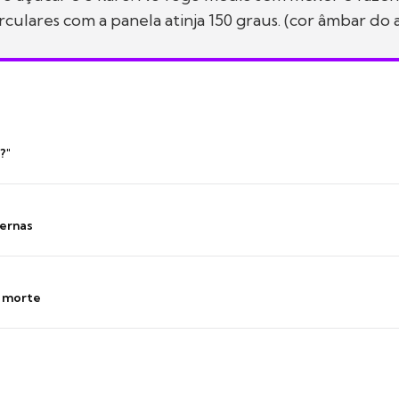
culares com a panela atinja 150 graus. (cor âmbar do 
?"
ernas
s morte