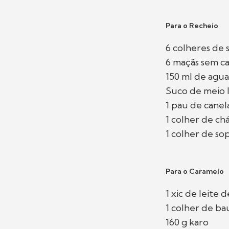
Para o Recheio
6 colheres de 
6 maçãs sem ca
150 ml de agua
Suco de meio 
1 pau de canel
1 colher de ch
1 colher de so
Para o Caramelo
1 xic de leite 
1 colher de ba
160 g karo