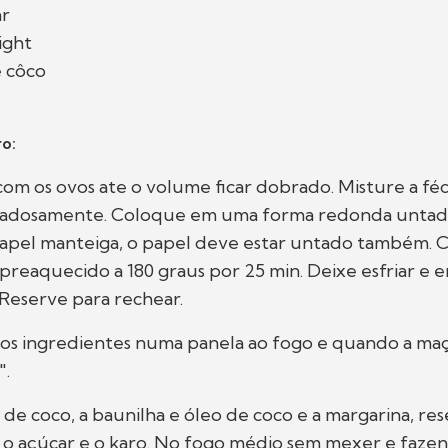
ar
ight
e côco
o:
com os ovos ate o volume ficar dobrado. Misture a fé
adosamente. Coloque em uma forma redonda untad
apel manteiga, o papel deve estar untado também. 
 preaquecido a 180 graus por 25 min. Deixe esfriar e 
Reserve para rechear.
 os ingredientes numa panela ao fogo e quando a ma
".
 de coco, a baunilha e óleo de coco e a margarina, r
 o açúcar e o karo. No fogo médio sem mexer e faze