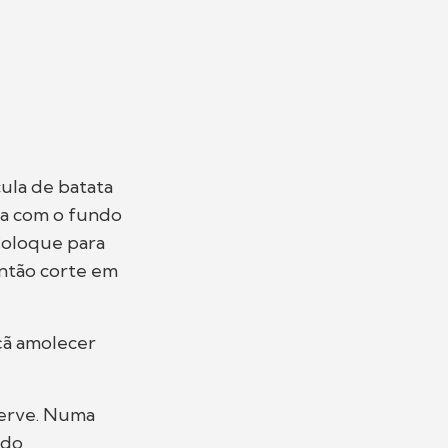
cula de batata
a com o fundo
Coloque para
então corte em
çã amolecer
eserve. Numa
ndo