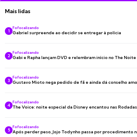
Mais lidas
Fofocalizando
1
Gabriel surpreende ao decidir se entregar à polícia
Fofocalizando
2
Gabi e Rapha lançam DVD e relembram início no The Noite
Fofocalizando
3
Gustavo Mioto nega pedido de fã e ainda dá conselho am
Fofocalizando
4
The Voice: noite especial da Disney encantou nas Rodada
Fofocalizando
5
Após perder peso, Jojo Todynho passa por procedimento n