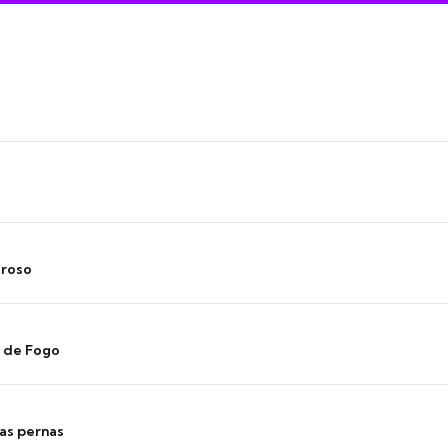
oroso
s de Fogo
as pernas