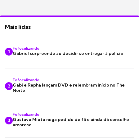
Mais lidas
Fofocalizando
1
Gabriel surpreende ao decidir se entregar à polícia
Fofocalizando
Gabi e Rapha lançam DVD e relembram início no The
2
Noite
Fofocalizando
Gustavo Mioto nega pedido de fã e ainda dá conselho
3
amoroso