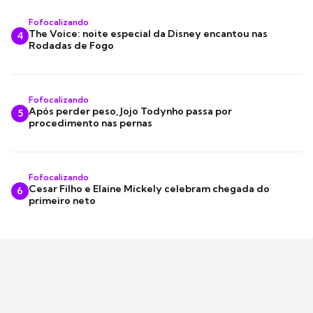
Fofocalizando
The Voice: noite especial da Disney encantou nas
4
Rodadas de Fogo
Fofocalizando
Após perder peso, Jojo Todynho passa por
5
procedimento nas pernas
Fofocalizando
Cesar Filho e Elaine Mickely celebram chegada do
6
primeiro neto