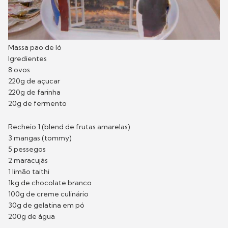
Massa pao de ló
Igredientes
8 ovos
220g de açucar
220g de farinha
20g de fermento
Recheio 1 (blend de frutas amarelas)
3 mangas (tommy)
5 pessegos
2 maracujás
1 limão taithi
1kg de chocolate branco
100g de creme culinário
30g de gelatina em pó
200g de água