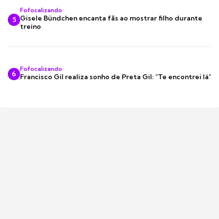
Fofocalizando
Gisele Bündchen encanta fãs ao mostrar filho durante
5
treino
Fofocalizando
6
Francisco Gil realiza sonho de Preta Gil: "Te encontrei lá"