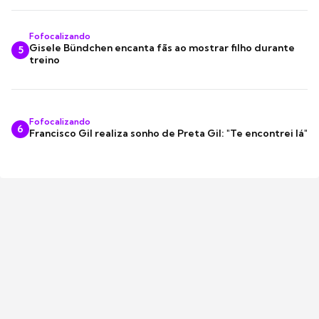
Fofocalizando
Gisele Bündchen encanta fãs ao mostrar filho durante
5
treino
Fofocalizando
6
Francisco Gil realiza sonho de Preta Gil: "Te encontrei lá"