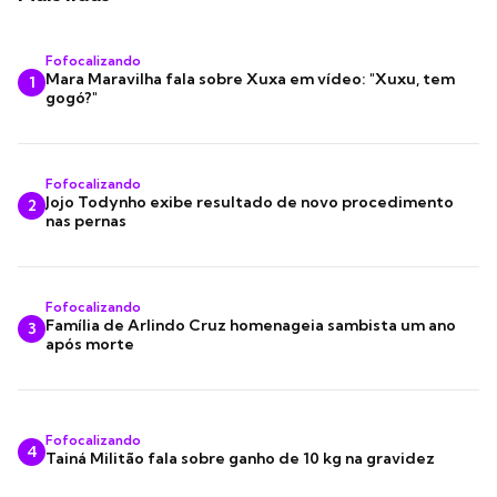
Fofocalizando
Mara Maravilha fala sobre Xuxa em vídeo: "Xuxu, tem
1
gogó?"
Fofocalizando
Jojo Todynho exibe resultado de novo procedimento
2
nas pernas
Fofocalizando
Família de Arlindo Cruz homenageia sambista um ano
3
após morte
Fofocalizando
4
Tainá Militão fala sobre ganho de 10 kg na gravidez