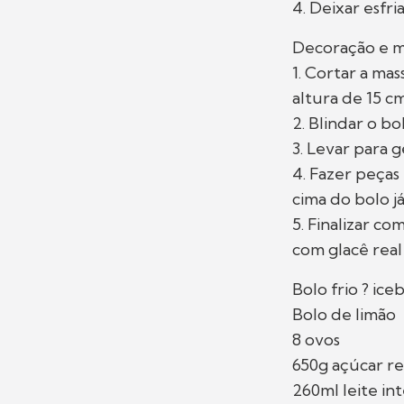
4. Deixar esfri
Decoração e 
1. Cortar a ma
altura de 15 c
2. Blindar o b
3. Levar para g
4. Fazer peças
cima do bolo j
5. Finalizar c
com glacê real
Bolo frio ? ice
Bolo de limão
8 ovos
650g açúcar r
260ml leite in