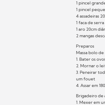
1 pincel gran
1 pincel pequ
4 assadeiras 2
1 faca de serra
1 aro 20cm diâ
2 mangas desc
Preparos
Massa bolo de 
1. Bater os ov
2. Mornar o le
3. Peneirar to
um fouet
4. Assar em 18
Brigadeiro de
1. Mexer em um