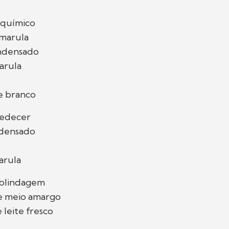
 químico
 marula
ondensado
marula
e branco
medecer
ndensado
arula
 blindagem
e meio amargo
leite fresco