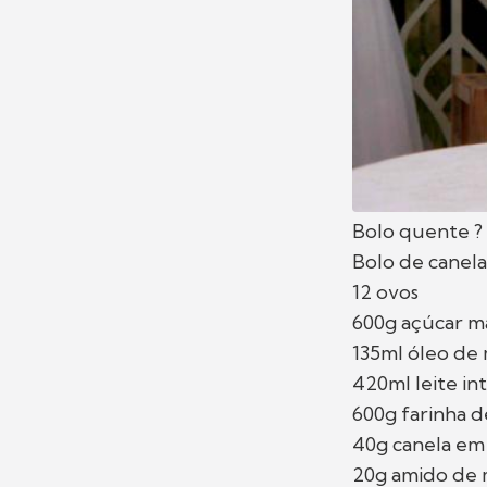
Bolo quente ? 
Bolo de canel
12 ovos
600g açúcar m
135ml óleo de 
420ml leite in
600g farinha d
40g canela em
20g amido de 