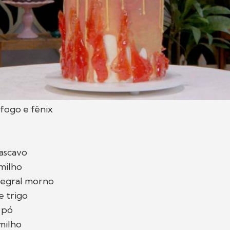
fogo e fênix
a
ascavo
milho
tegral morno
e trigo
 pó
milho