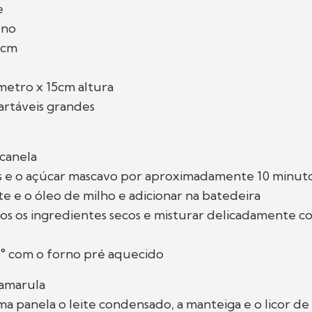
de
eno
0cm
metro x 15cm altura
artáveis grandes
canela
os e o açúcar mascavo por aproximadamente 10 minut
ite e o óleo de milho e adicionar na batedeira
dos os ingredientes secos e misturar delicadamente co
0° com o forno pré aquecido
 amarula
a panela o leite condensado, a manteiga e o licor de