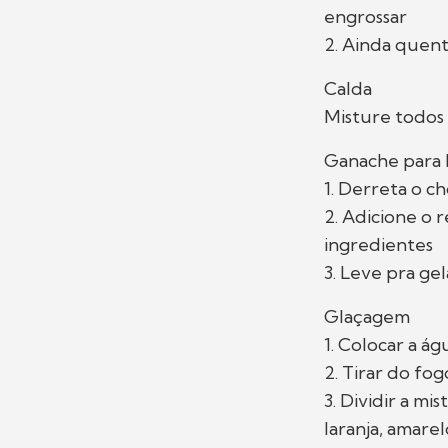
engrossar
2. Ainda quent
Calda
Misture todos 
Ganache para
1. Derreta o c
2. Adicione o 
ingredientes
3. Leve pra ge
Glaçagem
1. Colocar a á
2. Tirar do fo
3. Dividir a m
laranja, amare