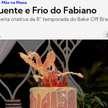
 - Mão na Massa
uente e Frio do Fabiano
ceita criativa da 8° temporada do Bake Off Bra
7