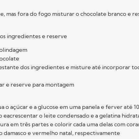
e, mas fora do fogo misturar o chocolate branco e re
os ingredientes e reserve
 blindagem
hocolate
restante dos ingredientes e misture até incorporar to
lar e reserve para montagem
gua o açúcar e a glucose em uma panela e ferver até 1
go eacrescentar o leite condensado e a gelatina hidra
istura em três partes e colorir cada uma delas com cora
lo damasco e vermelho natal, respectivamente