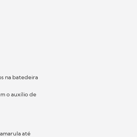
os na batedeira
m o auxílio de
 amarula até