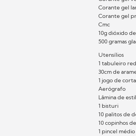
Corante gel la
Corante gel p
Cmc
10g dióxido de
500 gramas gla
Utensílios
1 tabuleiro r
30cm de arame
1 jogo de cort
Aerógrafo
Lâmina de esti
1 bisturi
10 palitos de 
10 copinhos de
1 pincel médio