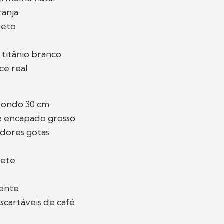
ranja
reto
 titânio branco
cê real
edondo 30 cm
 encapado grosso
adores gotas
lete
dente
scartáveis de café