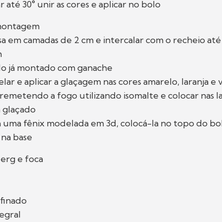
ar até 30° unir as cores e aplicar no bolo
montagem
ssa em camadas de 2 cm e intercalar com o recheio até 
m
olo já montado com ganache
elar e aplicar a glaçagem nas cores amarelo, laranja e
 remetendo a fogo utilizando isomalte e colocar nas l
á glaçado
om uma fênix modelada em 3d, colocá-la no topo do bolo
 na base
berg e foca
efinado
tegral