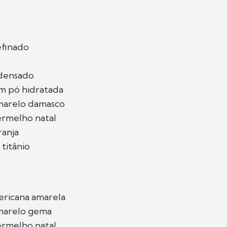
efinado
ndensado
em pó hidratada
marelo damasco
ermelho natal
ranja
 titânio
e
ericana amarela
marelo gema
ermelho natal