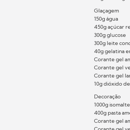
Glaçagem
150g água
450g açúcar r
300g glucose
300g leite co
40g gelatina 
Corante gel a
Corante gel v
Corante gel la
10g dióxido de
Decoração
1000g isomalt
400g pasta am
Corante gel a
Corante gel v