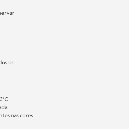
servar
dos os
03°C
tada
ntes nas cores