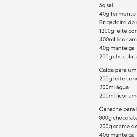
5g sal
40g fermento
Brigadeiro de
1200g leite c
400ml licor a
40g manteiga
200g chocolat
Calda para u
200g leite co
200ml água
200ml licor am
Ganache para
800g chocolat
200g creme de 
40g manteiga