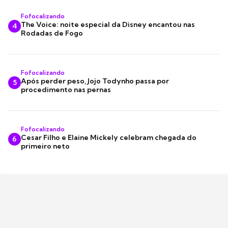
Fofocalizando
The Voice: noite especial da Disney encantou nas
4
Rodadas de Fogo
Fofocalizando
Após perder peso, Jojo Todynho passa por
5
procedimento nas pernas
Fofocalizando
Cesar Filho e Elaine Mickely celebram chegada do
6
primeiro neto