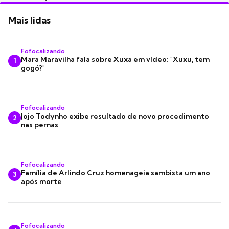
Mais lidas
Fofocalizando
Mara Maravilha fala sobre Xuxa em vídeo: "Xuxu, tem
1
gogó?"
Fofocalizando
Jojo Todynho exibe resultado de novo procedimento
2
nas pernas
Fofocalizando
Família de Arlindo Cruz homenageia sambista um ano
3
após morte
Fofocalizando