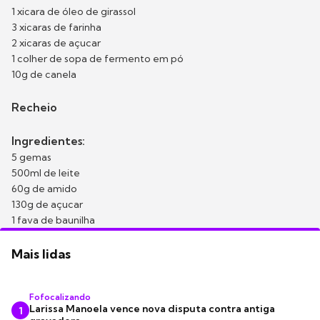
1 xicara de óleo de girassol
3 xicaras de farinha
2 xicaras de açucar
1 colher de sopa de fermento em pó
10g de canela
Recheio
Ingredientes:
5 gemas
500ml de leite
60g de amido
130g de açucar
1 fava de baunilha
Mais lidas
Fofocalizando
Larissa Manoela vence nova disputa contra antiga
1