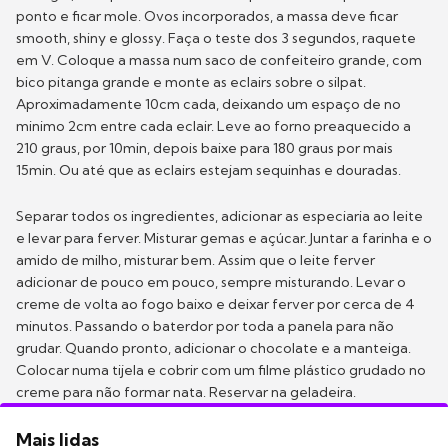
ponto e ficar mole. Ovos incorporados, a massa deve ficar
smooth, shiny e glossy. Faça o teste dos 3 segundos, raquete
em V. Coloque a massa num saco de confeiteiro grande, com
bico pitanga grande e monte as eclairs sobre o silpat.
Aproximadamente 10cm cada, deixando um espaço de no
minimo 2cm entre cada eclair. Leve ao forno preaquecido a
210 graus, por 10min, depois baixe para 180 graus por mais
15min. Ou até que as eclairs estejam sequinhas e douradas.
Separar todos os ingredientes, adicionar as especiaria ao leite
e levar para ferver. Misturar gemas e açúcar. Juntar a farinha e o
amido de milho, misturar bem. Assim que o leite ferver
adicionar de pouco em pouco, sempre misturando. Levar o
creme de volta ao fogo baixo e deixar ferver por cerca de 4
minutos. Passando o baterdor por toda a panela para não
grudar. Quando pronto, adicionar o chocolate e a manteiga.
Colocar numa tijela e cobrir com um filme plástico grudado no
creme para não formar nata. Reservar na geladeira.
Mais lidas