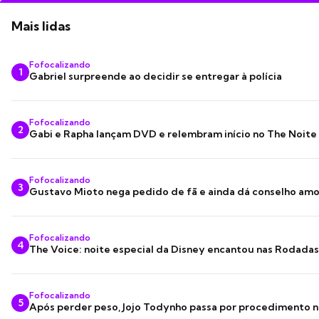
Mais lidas
Fofocalizando
1
Gabriel surpreende ao decidir se entregar à polícia
Fofocalizando
2
Gabi e Rapha lançam DVD e relembram início no The Noite
Fofocalizando
3
Gustavo Mioto nega pedido de fã e ainda dá conselho am
Fofocalizando
4
The Voice: noite especial da Disney encantou nas Rodada
Fofocalizando
5
Após perder peso, Jojo Todynho passa por procedimento n