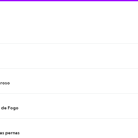
oroso
s de Fogo
as pernas