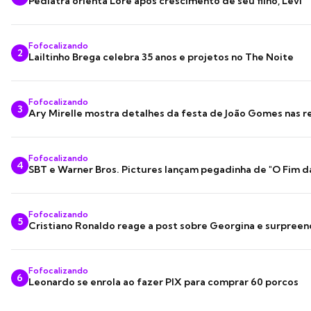
Pediatra orienta Lore após crescimento de seu filho, Levi
Fofocalizando
2
Lailtinho Brega celebra 35 anos e projetos no The Noite
Fofocalizando
3
Ary Mirelle mostra detalhes da festa de João Gomes nas r
Fofocalizando
4
SBT e Warner Bros. Pictures lançam pegadinha de "O Fim d
Fofocalizando
5
Cristiano Ronaldo reage a post sobre Georgina e surpree
Fofocalizando
6
Leonardo se enrola ao fazer PIX para comprar 60 porcos