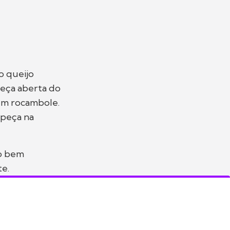
o queijo
peça aberta do
 um rocambole.
 peça na
ho bem
te.