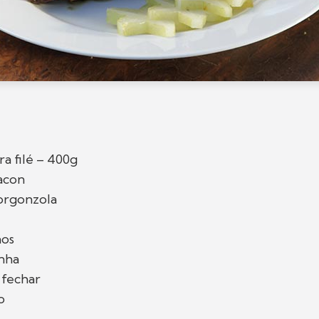
ra filé – 400g
acon
orgonzola
nos
inha
 fechar
o