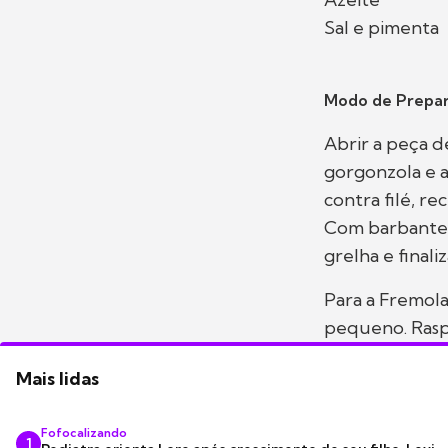
Sal e pimenta
Modo de Prepar
Abrir a peça d
gorgonzola e a
contra filé, r
Com barbante,
grelha e finali
Para a Fremola
pequeno. Raspa
Mais lidas
Fofocalizando
1