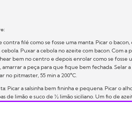
o:
e contra filé como se fosse uma manta. Picar o bacon, 
 cebola. Puxar a cebola no azeite com bacon. Com a 
echear bem no centro e depois enrolar como se fosse
 amarrar a peça para que fique bem fechada. Selar a
zar no pitmaster, 55 min a 200°C.
ta: Picar a salsinha bem fininha e pequena. Picar o al
s de limão e suco de ½ limão siciliano. Um fio de azei