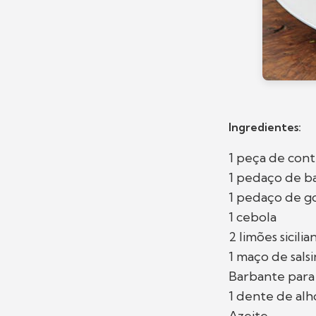
Ingredientes:
1 peça de cont
1 pedaço de b
1 pedaço de g
1 cebola
2 limões sicilia
1 maço de sals
Barbante para
1 dente de alh
Azeite