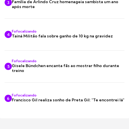
Família de Arlindo Cruz homenageia sambista um ano
3
após morte
Fofocalizando
4
Tainá Militão fala sobre ganho de 10 kg na gravidez
Fofocalizando
Gisele Bündchen encanta fãs ao mostrar filho durante
5
treino
Fofocalizando
6
Francisco Gil realiza sonho de Preta Gil: "Te encontrei lá"