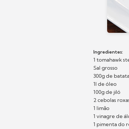
Ingredientes:
1 tomahawk st
Sal grosso
300g de batata
1l de óleo
100g de jiló
2 cebolas roxa
1 limão
1 vinagre de ál
1 pimenta do r