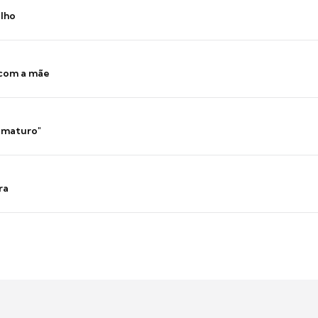
ilho
 com a mãe
 imaturo"
ra