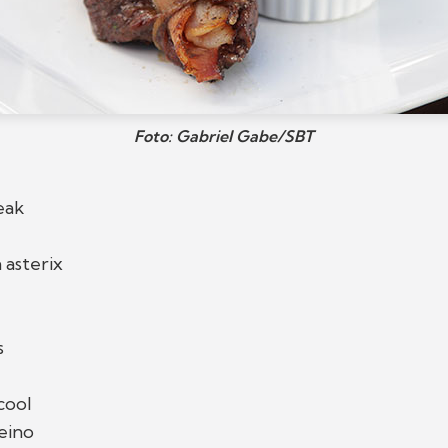
Foto: Gabriel Gabe/SBT
eak
 asterix
s
cool
eino