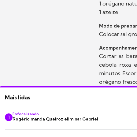
1 orégano natu
1 azeite
Modo de prepar
Colocar sal gr
Acompanhamen
Cortar as bata
cebola roxa e
minutos. Escor
orégano fresco
Mais lidas
Fofocalizando
1
Rogério manda Queiroz eliminar Gabriel