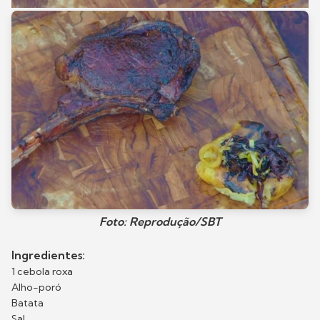
Foto: Reprodução/SBT
Ingredientes:
1 cebola roxa
Alho-poró
Batata
Sal