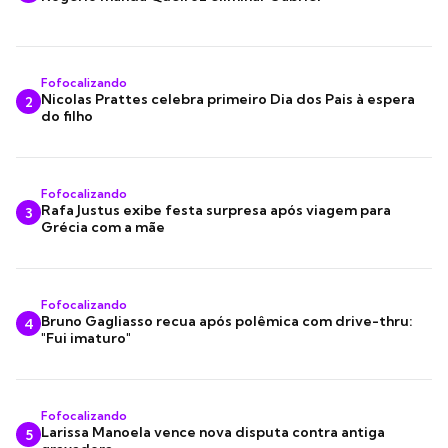
Fofocalizando
Nicolas Prattes celebra primeiro Dia dos Pais à espera
2
do filho
Fofocalizando
Rafa Justus exibe festa surpresa após viagem para
3
Grécia com a mãe
Fofocalizando
Bruno Gagliasso recua após polêmica com drive-thru:
4
"Fui imaturo"
Fofocalizando
Larissa Manoela vence nova disputa contra antiga
5