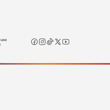
 uso
s