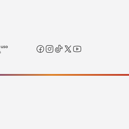
 uso
s