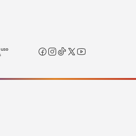
 uso
s